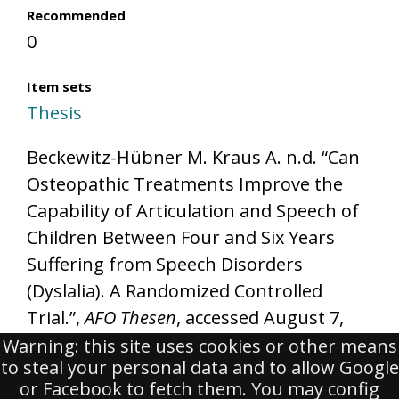
Recommended
0
Item sets
Thesis
Beckewitz-Hübner M. Kraus A. n.d. “Can
Osteopathic Treatments Improve the
Capability of Articulation and Speech of
Children Between Four and Six Years
Suffering from Speech Disorders
(Dyslalia). A Randomized Controlled
Trial.”,
AFO Thesen
, accessed August 7,
2026,
Warning: this site uses cookies or other means
to steal your personal data and to allow Google
https://www.osteopathicresearch.org/s/
or Facebook to fetch them. You may config
afo/item/2522