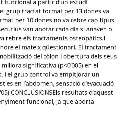
 funcional a partir d’un estudi
el grup tractat format per 13 dones va
format per 10 dones no va rebre cap tipus
ecutius van anotar cada dia si anaven o
va rebre els tractaments osteopàtics.I
ndre el mateix qüestionari. El tractament
 mobilització del còlon i obertura dels seus
llora significativa (p<0’005) en el
, i el grup control va empitjorar un
èsties en l’abdomen, sensació d’evacuació
p0’05).CONCLUSIONSEls resultats d’aquest
enyiment funcional, ja que aporta