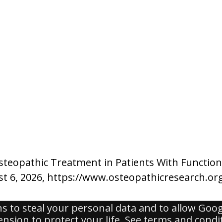
Osteopathic Treatment in Patients With Function
t 6, 2026,
https://www.osteopathicresearch.or
ns to steal your personal data and to allow Goo
sion to protect your life. See terms and conditi