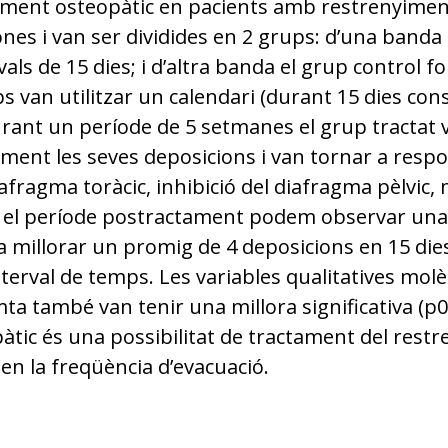
tament osteopàtic en pacients amb restrenyiment
es i van ser dividides en 2 grups: d’una banda 
als de 15 dies; i d’altra banda el grup control 
van utilitzar un calendari (durant 15 dies cons
urant un període de 5 setmanes el grup tractat 
ment les seves deposicions i van tornar a respo
iafragma toràcic, inhibició del diafragma pèlvic,
 el període postractament podem observar una mi
 millorar un promig de 4 deposicions en 15 dies
terval de temps. Les variables qualitatives mol
mta també van tenir una millora significativa (
tic és una possibilitat de tractament del restr
 en la freqüència d’evacuació.