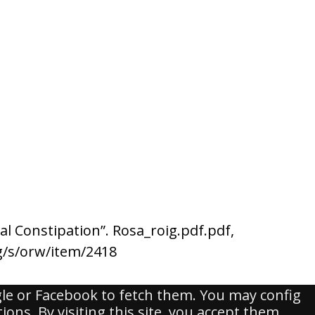
al Constipation”. Rosa_roig.pdf.pdf,
g/s/orw/item/2418
gle or Facebook to fetch them. You may config
ons. By visiting this site, you accept them.