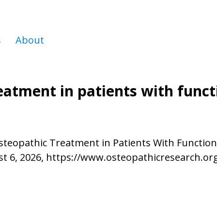
s
About
eatment in patients with funct
Osteopathic Treatment in Patients With Function
t 6, 2026,
https://www.osteopathicresearch.or