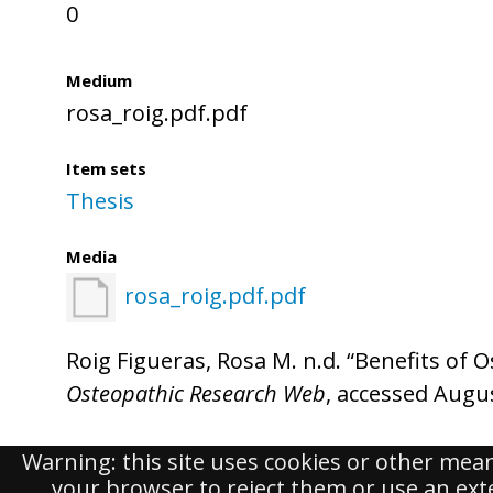
0
Medium
rosa_roig.pdf.pdf
Item sets
Thesis
Media
rosa_roig.pdf.pdf
Roig Figueras, Rosa M. n.d. “Benefits of 
Osteopathic Research Web
, accessed Augus
Warning: this site uses cookies or other mea
Powered by Omeka S
your browser to reject them or use an exten