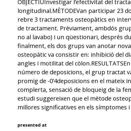
OBJECTIUInvestigar l’efectivitat del trac
longitudinal.MÈTODEVan participar 23 don
rebre 3 tractaments osteopàtics en interv
de tractament. Prèviament, ambdós grups 
no al lavabo) i un qüestionari, després d
finalment, els dos grups van anotar nova
osteopàtic va consistir en: inhibició del d
angles i motilitat del còlon.RESULTATSEn
número de deposicions, el grup tractat va
promig de -0’4deposicions en el mateix in
complerta, sensació de bloqueig de la fe
estudi suggereixen que el mètode osteopà
millores significatives en els símptomes i
presented at